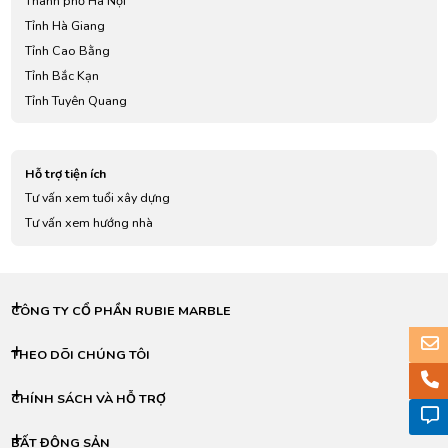
Thành phố Hà Nội
Tỉnh Hà Giang
Tỉnh Cao Bằng
Tỉnh Bắc Kạn
Tỉnh Tuyên Quang
Tỉnh Lào Cai
Tỉnh Điện Biên
Hỗ trợ tiện ích
Tỉnh Lai Châu
Tư vấn xem tuổi xây dựng
Tỉnh Sơn La
Tư vấn xem hướng nhà
Tỉnh Yên Bái
Tỉnh Hoà Bình
Tỉnh Thái Nguyên
Tỉnh Lạng Sơn
CÔNG TY CỔ PHẦN RUBIE MARBLE
Tỉnh Quảng Ninh
Tỉnh Bắc Giang
THEO DÕI CHÚNG TÔI
Tỉnh Phú Thọ
CHÍNH SÁCH VÀ HỖ TRỢ
Tỉnh Vĩnh Phúc
Tỉnh Bắc Ninh
BẤT ĐỘNG SẢN