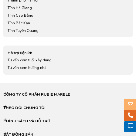
Thành phố Hà Nội
Tỉnh Hà Giang
Tỉnh Cao Bằng
Tỉnh Bắc Kạn
Tỉnh Tuyên Quang
Tỉnh Lào Cai
Tỉnh Điện Biên
Hỗ trợ tiện ích
Tỉnh Lai Châu
Tư vấn xem tuổi xây dựng
Tỉnh Sơn La
Tư vấn xem hướng nhà
Tỉnh Yên Bái
Tỉnh Hoà Bình
Tỉnh Thái Nguyên
Tỉnh Lạng Sơn
CÔNG TY CỔ PHẦN RUBIE MARBLE
Tỉnh Quảng Ninh
Tỉnh Bắc Giang
THEO DÕI CHÚNG TÔI
Tỉnh Phú Thọ
CHÍNH SÁCH VÀ HỖ TRỢ
Tỉnh Vĩnh Phúc
Tỉnh Bắc Ninh
BẤT ĐỘNG SẢN