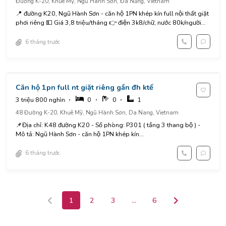
Đường K-20, Khuê Mỹ, Ngũ Hành Sơn, Đà Nẵng, Vietnam
📍 đường K20, Ngũ Hành Sơn - căn hộ 1PN khép kín full nội thất giặt
phơi riêng 💵 Giá 3,8 triệu/tháng 👉 điện 3k8/chữ, nước 80k/người
👉...
6 tháng trước
Căn hộ 1pn full nt giặt riêng gần đh ktế
3 triệu 800 nghìn
0
0
1
48 Đường K-20, Khuê Mỹ, Ngũ Hành Sơn, Da Nang, Vietnam
📌Địa chỉ: K48 đường K20 - Số phòng: P301 ( tầng 3 thang bộ ) -
Mô tả: Ngũ Hành Sơn - căn hộ 1PN khép kín...
6 tháng trước
1
2
3
...
6