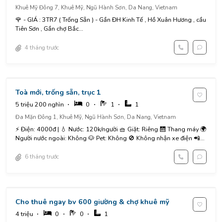
Khuê Mỹ Đông 7, Khuê Mỹ, Ngũ Hành Sơn, Da Nang, Vietnam
🌹 - GIÁ : 3TR7 ( Trống Sẵn ) - Gần ĐH Kinh Tế , Hồ Xuân Hương , cầu
Tiên Sơn , Gần chợ Bắc...
4 tháng trước
Toà mới, trống sẵn, trục 1
5 triệu 200 nghìn
0
1
1
Đa Mặn Đông 1, Khuê Mỹ, Ngũ Hành Sơn, Da Nang, Vietnam
⚡️ Điện: 4000đ | 💧 Nước: 120k/người 🧺 Giặt: Riêng 🛗 Thang máy 🌍
Người nước ngoài: Không 🐶 Pet: Không 🚫 Không nhận xe điện 📲
inbox hoặc LH xem phòng:...
6 tháng trước
Cho thuê ngay bv 600 giường & chợ khuê mỹ
4 triệu
0
0
1