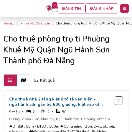
0
BỘ LỌC
ĐĂNG TIN
ĐĂNG NHẬP
Trang chủ
Tin bất động sản
Cho thuê phòng trọ ti Phường Khuê Mỹ Quận N
Cho thuê phòng trọ ti Phường
Khuê Mỹ Quận Ngũ Hành Sơn
Thành phố Đà Nẵng
52 Kết quả
Cho thuê nhà 2 tầng kiệt ô tô lê văn hiến -
ngũ hành sơn gần bv 600 giường, kiệt vào oto
7m gần đường chính
9 triệu
2
2
50
Đường Lê Văn Hiến, Khuê Mỹ, Ngũ Hành Sơn, Đà Nẵng, Vietnam
☘DT đất : 50m - DTSD : 100m ☘Công năng : 2pn, 2wc, pk, bếp,
sân phơi..... ☘️Nội thất : cơ bản đầy đủ 💵Giá thuê : 9tr/tháng...