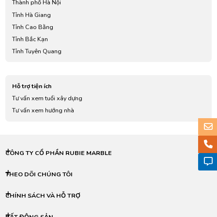
Thành phố Hà Nội
Tỉnh Hà Giang
Tỉnh Cao Bằng
Tỉnh Bắc Kạn
Tỉnh Tuyên Quang
Tỉnh Lào Cai
Tỉnh Điện Biên
Hỗ trợ tiện ích
Tỉnh Lai Châu
Tư vấn xem tuổi xây dựng
Tỉnh Sơn La
Tư vấn xem hướng nhà
Tỉnh Yên Bái
Tỉnh Hoà Bình
Tỉnh Thái Nguyên
Tỉnh Lạng Sơn
CÔNG TY CỔ PHẦN RUBIE MARBLE
Tỉnh Quảng Ninh
Tỉnh Bắc Giang
THEO DÕI CHÚNG TÔI
Tỉnh Phú Thọ
CHÍNH SÁCH VÀ HỖ TRỢ
Tỉnh Vĩnh Phúc
Tỉnh Bắc Ninh
BẤT ĐỘNG SẢN