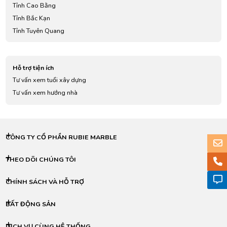
Tỉnh Cao Bằng
Tỉnh Bắc Kạn
Tỉnh Tuyên Quang
Tỉnh Lào Cai
Tỉnh Điện Biên
Hỗ trợ tiện ích
Tỉnh Lai Châu
Tư vấn xem tuổi xây dựng
Tỉnh Sơn La
Tư vấn xem hướng nhà
Tỉnh Yên Bái
Tỉnh Hoà Bình
Tỉnh Thái Nguyên
Tỉnh Lạng Sơn
CÔNG TY CỔ PHẦN RUBIE MARBLE
Tỉnh Quảng Ninh
Tỉnh Bắc Giang
THEO DÕI CHÚNG TÔI
Tỉnh Phú Thọ
CHÍNH SÁCH VÀ HỖ TRỢ
Tỉnh Vĩnh Phúc
Tỉnh Bắc Ninh
BẤT ĐỘNG SẢN
Tỉnh Hải Dương
Thành phố Hải Phòng
DỊCH VỤ CÙNG HỆ THỐNG