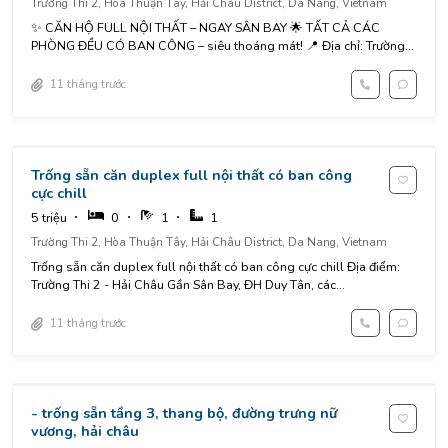
Trường Thi 2, Hòa Thuận Tây, Hải Châu District, Da Nang, Vietnam
✨ CĂN HỘ FULL NỘI THẤT – NGAY SÂN BAY 🌟 TẤT CẢ CÁC
PHÒNG ĐỀU CÓ BAN CÔNG – siêu thoáng mát! 📍 Địa chỉ: Trường...
11 tháng trước
Trống sẵn căn duplex full nội thất có ban công
cực chill
5 triệu
0
1
1
Trường Thi 2, Hòa Thuận Tây, Hải Châu District, Da Nang, Vietnam
Trống sẵn căn duplex full nội thất có ban công cực chill Địa điểm:
Trường Thi 2 - Hải Châu Gần Sân Bay, ĐH Duy Tân, các...
11 tháng trước
- trống sẵn tầng 3, thang bộ, đường trưng nữ
vương, hải châu