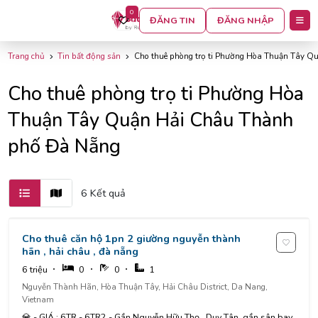
0
BỘ LỌC
ĐĂNG TIN
ĐĂNG NHẬP
Trang chủ
Tin bất động sản
Cho thuê phòng trọ ti Phường Hòa Thuận Tây 
Cho thuê phòng trọ ti Phường Hòa
Thuận Tây Quận Hải Châu Thành
phố Đà Nẵng
6 Kết quả
Cho thuê căn hộ 1pn 2 giường nguyễn thành
hãn , hải châu , đà nẵng
6 triệu
0
0
1
Nguyễn Thành Hãn, Hòa Thuận Tây, Hải Châu District, Da Nang,
Vietnam
💎 - GIÁ : 6TR - 6TR2 - Gần Nguyễn Hữu Thọ , Duy Tân ,gần sân bay