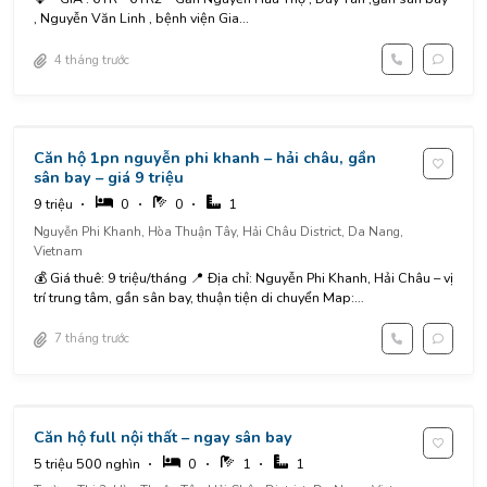
, Nguyễn Văn Linh , bệnh viện Gia...
4 tháng trước
Căn hộ 1pn nguyễn phi khanh – hải châu, gần
sân bay – giá 9 triệu
9 triệu
0
0
1
Nguyễn Phi Khanh, Hòa Thuận Tây, Hải Châu District, Da Nang,
Vietnam
💰 Giá thuê: 9 triệu/tháng 📍 Địa chỉ: Nguyễn Phi Khanh, Hải Châu – vị
trí trung tâm, gần sân bay, thuận tiện di chuyển Map:
https://maps.app.goo.gl/4SCyKGDp8n34M1KZ8?g_st=ipc Tiện...
7 tháng trước
Căn hộ full nội thất – ngay sân bay
5 triệu 500 nghìn
0
1
1