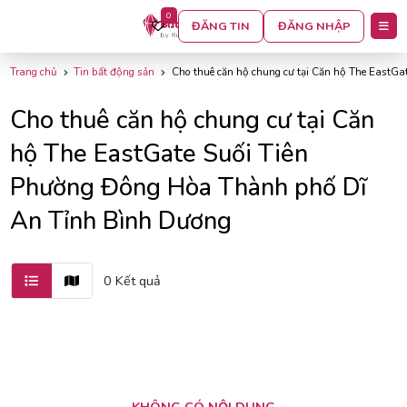
0
BỘ LỌC
ĐĂNG TIN
ĐĂNG NHẬP
Trang chủ
Tin bất động sản
Cho thuê căn hộ chung cư tại Căn hộ The EastG
Cho thuê căn hộ chung cư tại Căn
hộ The EastGate Suối Tiên
Phường Đông Hòa Thành phố Dĩ
An Tỉnh Bình Dương
0 Kết quả
KHÔNG CÓ NỘI DUNG