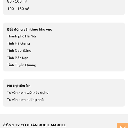
80 - 100 m²
100 - 150 m²
Bất động sản theo khu vực
Thành phố Hà Nội
Tỉnh Hà Giang
Tỉnh Cao Bằng
Tỉnh Bắc Kạn
Tỉnh Tuyên Quang
Tỉnh Lào Cai
Tỉnh Điện Biên
Hỗ trợ tiện ích
Tỉnh Lai Châu
Tư vấn xem tuổi xây dựng
Tỉnh Sơn La
Tư vấn xem hướng nhà
Tỉnh Yên Bái
Tỉnh Hoà Bình
Tỉnh Thái Nguyên
Tỉnh Lạng Sơn
CÔNG TY CỔ PHẦN RUBIE MARBLE