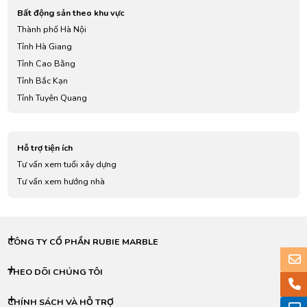
Bất động sản theo khu vực
Thành phố Hà Nội
Tỉnh Hà Giang
Tỉnh Cao Bằng
Tỉnh Bắc Kạn
Tỉnh Tuyên Quang
Tỉnh Lào Cai
Tỉnh Điện Biên
Hỗ trợ tiện ích
Tỉnh Lai Châu
Tư vấn xem tuổi xây dựng
Tỉnh Sơn La
Tư vấn xem hướng nhà
Tỉnh Yên Bái
Tỉnh Hoà Bình
Tỉnh Thái Nguyên
Tỉnh Lạng Sơn
CÔNG TY CỔ PHẦN RUBIE MARBLE
Tỉnh Quảng Ninh
Tỉnh Bắc Giang
THEO DÕI CHÚNG TÔI
Tỉnh Phú Thọ
CHÍNH SÁCH VÀ HỖ TRỢ
Tỉnh Vĩnh Phúc