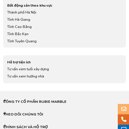
Bất động sản theo khu vực
Thành phố Hà Nội
Tỉnh Hà Giang
Tỉnh Cao Bằng
Tỉnh Bắc Kạn
Tỉnh Tuyên Quang
Tỉnh Lào Cai
Tỉnh Điện Biên
Hỗ trợ tiện ích
Tỉnh Lai Châu
Tư vấn xem tuổi xây dựng
Tỉnh Sơn La
Tư vấn xem hướng nhà
Tỉnh Yên Bái
Tỉnh Hoà Bình
Tỉnh Thái Nguyên
Tỉnh Lạng Sơn
CÔNG TY CỔ PHẦN RUBIE MARBLE
Tỉnh Quảng Ninh
Tỉnh Bắc Giang
THEO DÕI CHÚNG TÔI
Tỉnh Phú Thọ
CHÍNH SÁCH VÀ HỖ TRỢ
Tỉnh Vĩnh Phúc