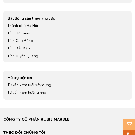
Bất động sản theo khu vực
Thành phố Hà Nội
Tỉnh Hà Giang
Tỉnh Cao Bằng
Tỉnh Bắc Kạn
Tỉnh Tuyên Quang
Tỉnh Lào Cai
Tỉnh Điện Biên
Hỗ trợ tiện ích
Tỉnh Lai Châu
Tư vấn xem tuổi xây dựng
Tỉnh Sơn La
Tư vấn xem hướng nhà
Tỉnh Yên Bái
Tỉnh Hoà Bình
Tỉnh Thái Nguyên
Tỉnh Lạng Sơn
CÔNG TY CỔ PHẦN RUBIE MARBLE
Tỉnh Quảng Ninh
Tỉnh Bắc Giang
THEO DÕI CHÚNG TÔI